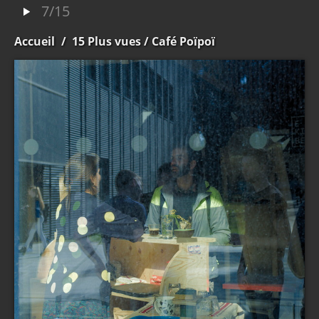
7/15
Accueil
/
15 Plus vues
/ Café Poïpoï